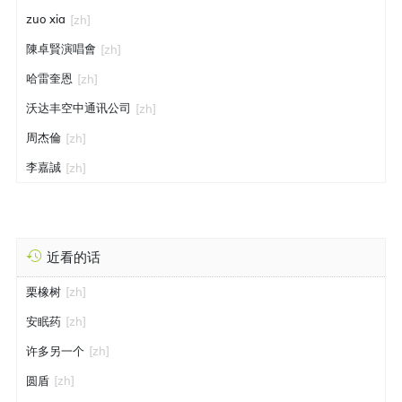
zuo xia
[zh]
陳卓賢演唱會
[zh]
哈雷奎恩
[zh]
沃达丰空中通讯公司
[zh]
周杰倫
[zh]
李嘉誠
[zh]
近看的话
栗橡树
[zh]
安眠药
[zh]
许多另一个
[zh]
圆盾
[zh]