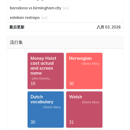
barcelona vs birmingham city
[es]
esteban restrepo
[es]
最后更新
八月 03, 2026
流行集
Money Heist
Norwegian
cast actual
-Gloria Mary
and screen
name
-John Dennis
G.Thomas
19
30
Dutch
Welsh
vocabulary
-Gloria Mary
-Gloria Mary
30
31