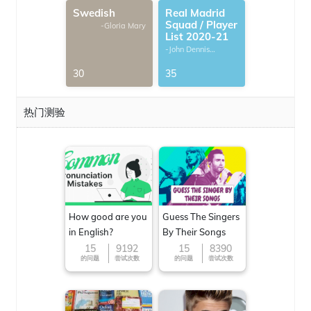
Swedish
Real Madrid
Squad / Player
-Gloria Mary
List 2020-21
-John Dennis
G.Thomas
30
35
热门测验
How good are you
Guess The Singers
in English?
By Their Songs
15
9192
15
8390
的问题
尝试次数
的问题
尝试次数