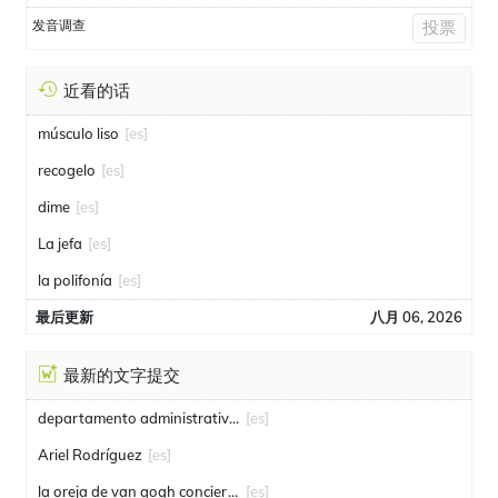
发音调查
投票
近看的话
músculo liso
[es]
recogelo
[es]
dime
[es]
La jefa
[es]
la polifonía
[es]
最后更新
八月 06, 2026
最新的文字提交
departamento administrativo de seguridad
[es]
Ariel Rodríguez
[es]
la oreja de van gogh conciertos
[es]