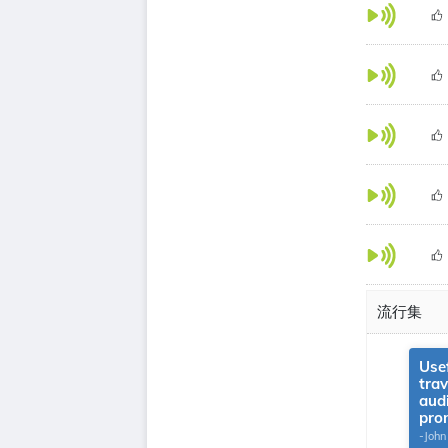
流行集
Use
tra
aud
pro
-John
G.Th