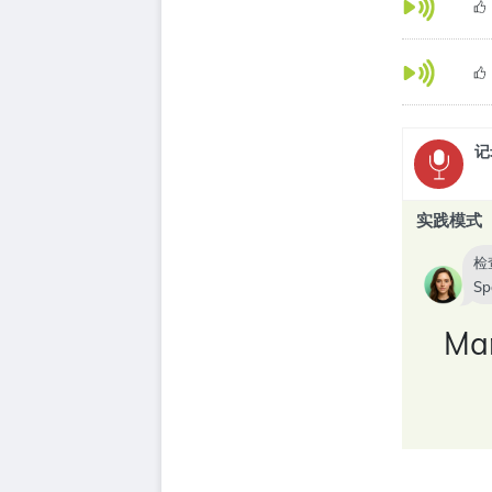
记
实践模式
检
Sp
Mar