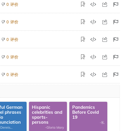
评价
0
评价
0
评价
0
评价
0
评价
0
ful German
Hispanic
Pandemics
vel phrases
celebrities and
Before Covid
io
sports-
19
nunciation
persons
-私
 Dennis
-Gloria Mary
omas