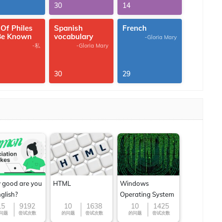
30
14
 Of Philes
Spanish
French
Be Known
vocabulary
-Gloria Mary
-私
-Gloria Mary
30
29
good are you
HTML
Windows
nglish?
Operating System
15
9192
10
1638
10
1425
问题
尝试次数
的问题
尝试次数
的问题
尝试次数