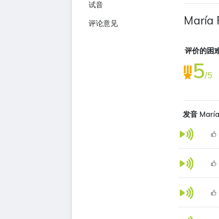
试音
María 
评论意见
评价的困
5
/5
发音 María