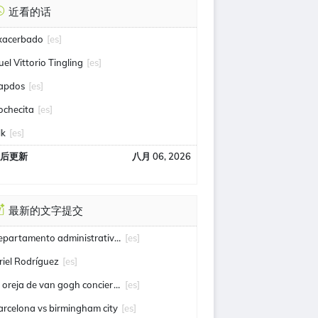
近看的话
xacerbado
[es]
uel Vittorio Tingling
[es]
apdos
[es]
ochecita
[es]
lk
[es]
后更新
八月 06, 2026
最新的文字提交
departamento administrativo de seguridad
[es]
riel Rodríguez
[es]
la oreja de van gogh conciertos
[es]
arcelona vs birmingham city
[es]