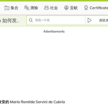
集合
测验
社会
贡献
Certificat
西班
María Romilda Servini de Cubría 如何发音？
Advertisements
 María Romilda Servini de Cubría