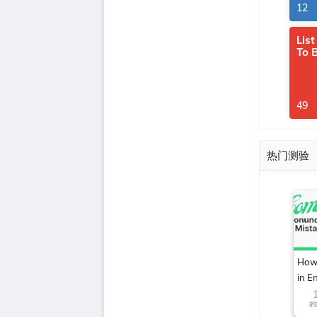
12
List
To 
49
热门测验
How 
in E
的