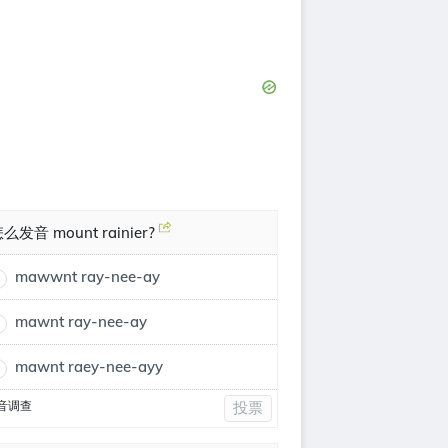
么发音 mount rainier?
mawwnt ray-nee-ay
mawnt ray-nee-ay
mawnt raey-nee-ayy
音调查
投票