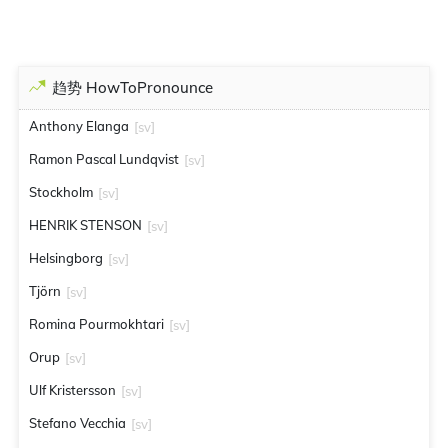
趋势 HowToPronounce
Anthony Elanga
[sv]
Ramon Pascal Lundqvist
[sv]
Stockholm
[sv]
HENRIK STENSON
[sv]
Helsingborg
[sv]
Tjörn
[sv]
Romina Pourmokhtari
[sv]
Orup
[sv]
Ulf Kristersson
[sv]
Stefano Vecchia
[sv]