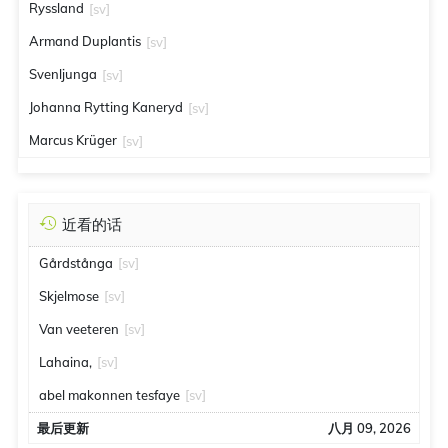
Ryssland
[sv]
Armand Duplantis
[sv]
Svenljunga
[sv]
Johanna Rytting Kaneryd
[sv]
Marcus Krüger
[sv]
近看的话
Gårdstånga
[sv]
Skjelmose
[sv]
Van veeteren
[sv]
Lahaina,
[sv]
abel makonnen tesfaye
[sv]
最后更新
八月 09, 2026