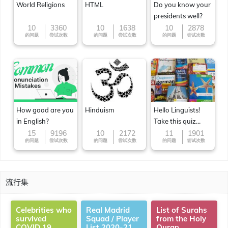
World Religions
HTML
Do you know your
presidents well?
10
3360
10
1638
10
2878
的问题
尝试次数
的问题
尝试次数
的问题
尝试次数
How good are you
Hinduism
Hello Linguists!
in English?
Take this quiz
now!
15
9196
10
2172
11
1901
的问题
尝试次数
的问题
尝试次数
的问题
尝试次数
流行集
Celebrities who
Real Madrid
List of Surahs
survived
Squad / Player
from the Holy
COVID 19
List 2020-21
Quran