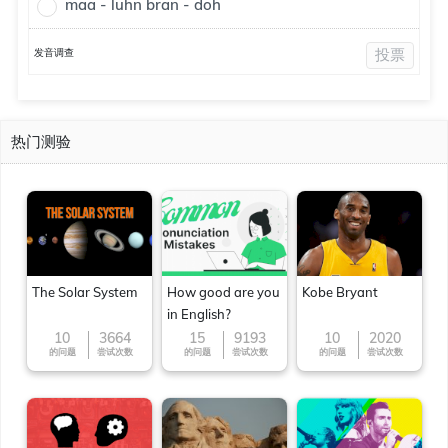
maa - luhn bran - doh
发音调查
投票
热门测验
The Solar System
How good are you
Kobe Bryant
in English?
10
3664
15
9193
10
2020
的问题
尝试次数
的问题
尝试次数
的问题
尝试次数