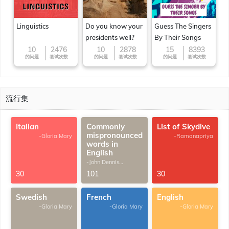
Linguistics
Do you know your
Guess The Singers
presidents well?
By Their Songs
10
2476
10
2878
15
8393
的问题
尝试次数
的问题
尝试次数
的问题
尝试次数
流行集
Italian
Commonly
List of Skydive
mispronounced
-Gloria Mary
-Ramanapriya
words in
English
-John Dennis
G.Thomas
30
101
30
Swedish
French
English
-Gloria Mary
-Gloria Mary
-Gloria Mary