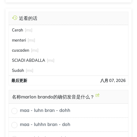
近看的话
Cerah
[ms]
menteri
[ms]
cuscaden
[ms]
SCIADI ABDALLA
[ms]
Sudah
[ms]
最后更新
八月 07, 2026
名称marlon brando的确切发音是什么？
maa - luhn bran - dohh
maa - luhhn bran - doh