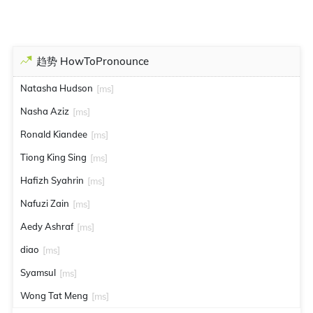
趋势 HowToPronounce
Natasha Hudson
[ms]
Nasha Aziz
[ms]
Ronald Kiandee
[ms]
Tiong King Sing
[ms]
Hafizh Syahrin
[ms]
Nafuzi Zain
[ms]
Aedy Ashraf
[ms]
diao
[ms]
Syamsul
[ms]
Wong Tat Meng
[ms]