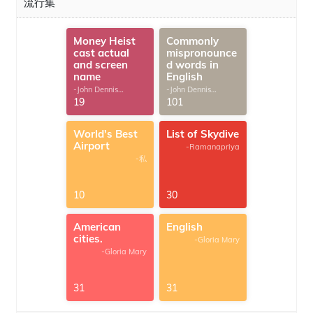
流行集
Money Heist
Commonly
cast actual
mispronounce
and screen
d words in
name
English
-John Dennis
-John Dennis
G.Thomas
G.Thomas
19
101
World's Best
List of Skydive
Airport
-Ramanapriya
-私
10
30
American
English
cities.
-Gloria Mary
-Gloria Mary
31
31