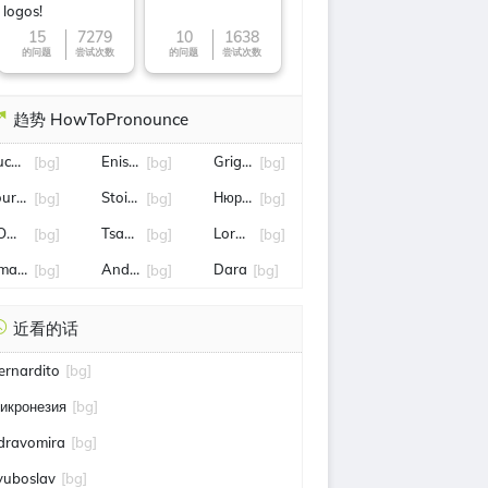
logos!
15
7279
10
1638
的问题
尝试次数
的问题
尝试次数
趋势 HowToPronounce
ucy Diakovska
Enis Bardhi
Grigor
[bg]
[bg]
[bg]
our de wallonie
Stoichkov
Нюрнберг
[bg]
[bg]
[bg]
OMETICH
Tsanko Arnaudov
Lora Hristova
[bg]
[bg]
[bg]
manuela
Andreev
Dara
[bg]
[bg]
[bg]
近看的话
ernardito
[bg]
икронезия
[bg]
dravomira
[bg]
yuboslav
[bg]