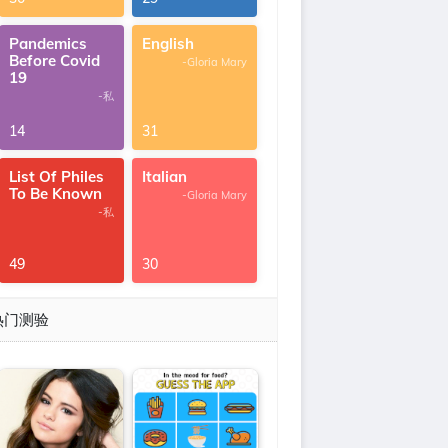
Pandemics
English
Before Covid
-Gloria Mary
19
-私
14
31
List Of Philes
Italian
To Be Known
-Gloria Mary
-私
49
30
热门测验