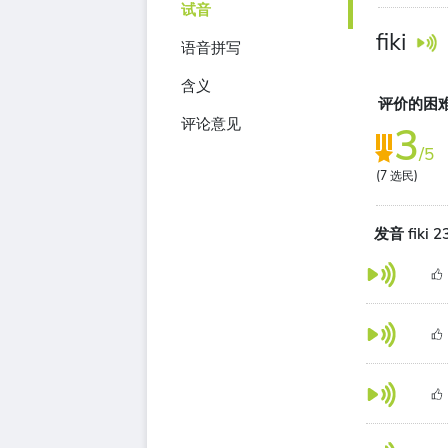
试音
fiki
语音拼写
含义
评价的困
评论意见
3
/5
(
7
选民)
发音 fiki