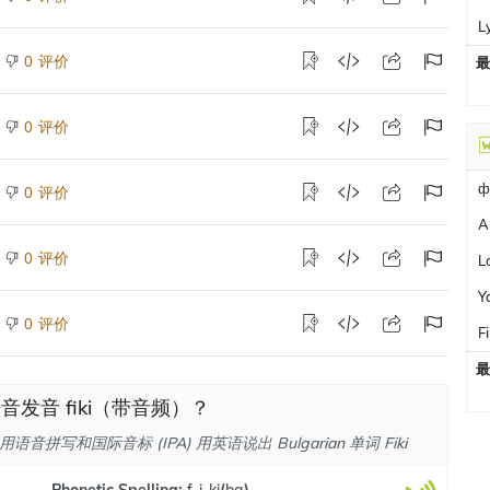
L
评价
0
最
评价
0
ф
评价
0
A
评价
0
L
Y
评价
0
F
最
音发音 fiki（带音频）？
音拼写和国际音标 (IPA) 用英语说出 Bulgarian 单词 Fiki
Phonetic Spelling:
f-i-ki
(
bg
)