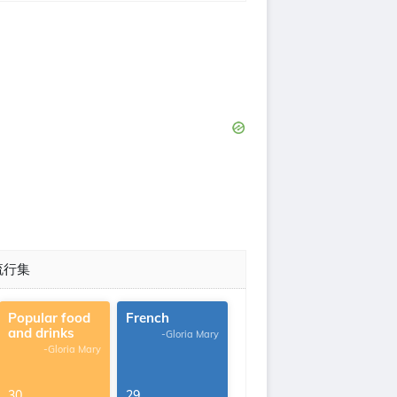
流行集
Popular food
French
and drinks
-Gloria Mary
-Gloria Mary
30
29