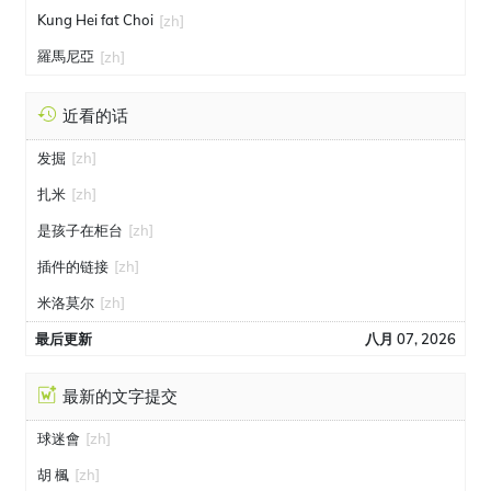
Kung Hei fat Choi
[zh]
羅馬尼亞
[zh]
近看的话
发掘
[zh]
扎米
[zh]
是孩子在柜台
[zh]
插件的链接
[zh]
米洛莫尔
[zh]
最后更新
八月 07, 2026
最新的文字提交
球迷會
[zh]
胡 楓
[zh]