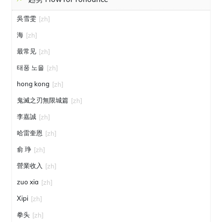
吳雪雯
[zh]
海
[zh]
最常见
[zh]
태풍 노을
[zh]
hong kong
[zh]
鬼滅之刃無限城篇
[zh]
李嘉誠
[zh]
哈雷奎恩
[zh]
俞 琤
[zh]
營業收入
[zh]
zuo xia
[zh]
Xipi
[zh]
拳头
[zh]