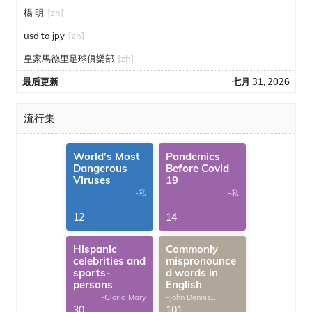
楊 明
[zh]
usd to jpy
[zh]
皇家馬德里足球俱樂部
[zh]
最后更新
七月 31, 2026
流行集
World's Most
Pandemics
Dangerous
Before Covid
Viruses
19
-私
-私
12
14
Hispanic
Commonly
celebrities and
mispronounce
sports-
d words in
persons
English
-Gloria Mary
-John Dennis
G.Thomas
30
101