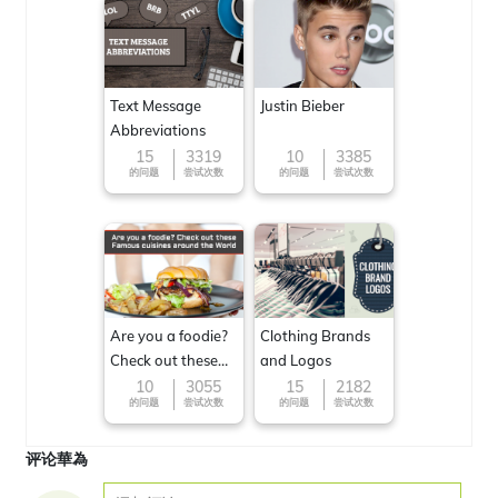
Text Message
Justin Bieber
Abbreviations
15
3319
10
3385
的问题
尝试次数
的问题
尝试次数
Are you a foodie?
Clothing Brands
Check out these
and Logos
Famous cuisines
10
3055
15
2182
的问题
尝试次数
的问题
尝试次数
around the World
评论華為