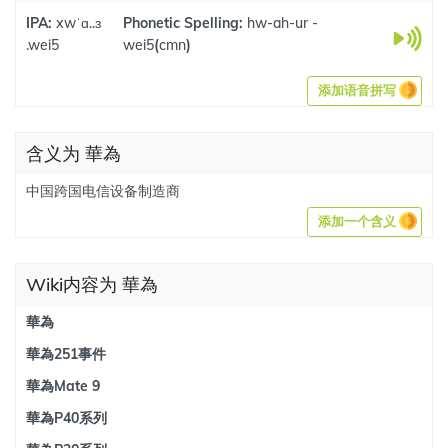
IPA:
xwˈɑ..ɜ
Phonetic Spelling:
hw-ah-ur -
.wei5
wei5
(
cmn
)
添加语音拼写
含义为 華為
中国跨国电信设备制造商
添加一个含义
Wiki内容为 華為
華為
華為251事件
華為Mate 9
華為P40系列