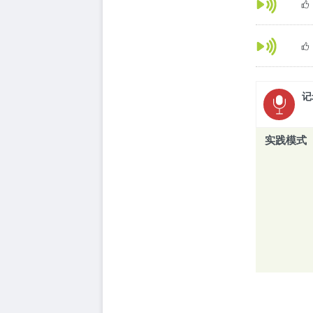
记
实践模式