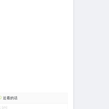
近看的话
汞
[zh]