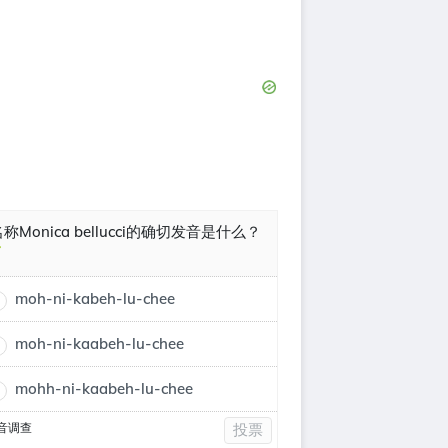
称Monica bellucci的确切发音是什么？
moh-ni-kabeh-lu-chee
moh-ni-kaabeh-lu-chee
mohh-ni-kaabeh-lu-chee
音调查
投票