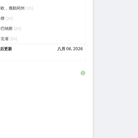
赛欧，俄勒冈州
[zh]
烙饼
[zh]
卡巴纳斯
[zh]
河北省
[zh]
后更新
八月 06, 2026