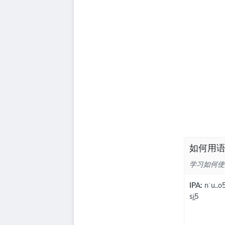
如何用语
学习如何使用
IPA:
nˈu..o5
si̪5