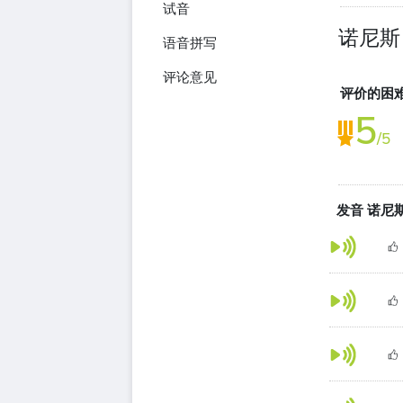
试音
诺尼斯
语音拼写
评论意见
评价的困
5
/5
发音 诺尼斯