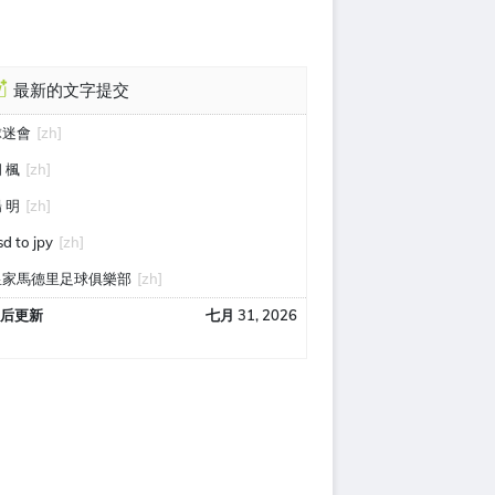
最新的文字提交
球迷會
[zh]
 楓
[zh]
 明
[zh]
sd to jpy
[zh]
皇家馬德里足球俱樂部
[zh]
后更新
七月 31, 2026