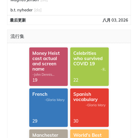
b.t. nyheder
[da]
最后更新
八月 03, 2026
流行集
Money Heist
Celebrities
cast actual
who survived
and screen
COVID 19
name
-私
-John Dennis
G.Thomas
19
22
French
Spanish
vocabulary
-Gloria Mary
-Gloria Mary
29
30
Manchester
World's Best