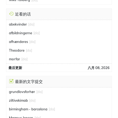
近看的话
abekvinder
[da]
afbildningerne
[da]
afhænderes
[da]
Theodore
[da]
morfar
[da]
最后更新
八月 08, 2026
最新的文字提交
grundlovsforhør
[da]
ziltivekimab
[da]
birmingham - barcelona
[da]
Magnus Jensen
[da]