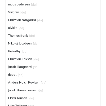
mads pedersen
[da]
Valgren
[da]
Christian Nørgaard
[da]
ulykke
[da]
Thomas frank
[da]
Nikolaj Jacobsen
[da]
Brøndby
[da]
Christian Eriksen
[da]
Jacob Haugaard
[da]
debat
[da]
Anders Holch Povlsen
[da]
Jacob Bruun Larsen
[da]
Clara Tauson
[da]
Mike Tullberg
[da]