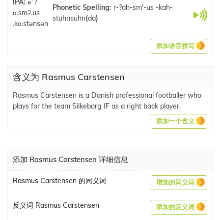
IPA:
ʁˈ?
Phonetic Spelling:
r-?ah-sm'-us -kah-
ɑ.smʔ.us
stuhnsuhn
(
da
)
.kɑ.stənsən
添加语音拼写
含义为 Rasmus Carstensen
Rasmus Carstensen is a Danish professional footballer who
plays for the team Silkeborg IF as a right back player.
添加一个含义
添加 Rasmus Carstensen 详细信息
Rasmus Carstensen 的同义词
增加的同义词
反义词 Rasmus Carstensen
添加的反义词