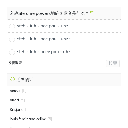
名称Stefanie powers的确切发音是什么？
steh - fuh - nee pau - uhz
steh - fuh - nee pau - uhzz
steh - fuh - neee pau - uhz
发音调查
投票
近看的话
neuvo
[fi]
Vuori
[fi]
Krisjana
[fi]
louis ferdinand celine
[fi]