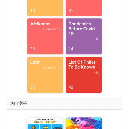
10
31
Afrikaans
Pandemics
Before Covid
-Gloria Mary
19
-私
30
14
Latin
List Of Philes
To Be Known
-Gloria Mary
-私
30
49
热门测验