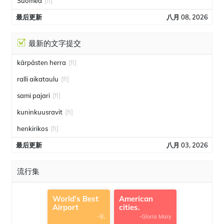
Suomea
[fi]
最后更新
八月 08, 2026
最新的文字提交
kärpästen herra
[fi]
ralli aikataulu
[fi]
sami pajari
[fi]
kuninkuusravit
[fi]
henkirikos
[fi]
最后更新
八月 03, 2026
流行集
World's Best
American
Airport
cities.
-私
-Gloria Mary