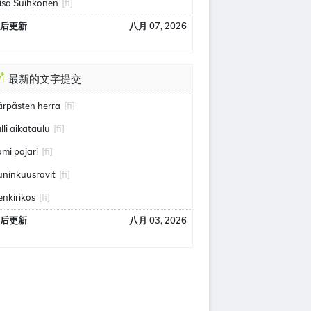
iisa Suihkonen
[fi]
后更新
八月 07, 2026
最新的文字提交
ärpästen herra
[fi]
alli aikataulu
[fi]
ami pajari
[fi]
uninkuusravit
[fi]
enkirikos
[fi]
后更新
八月 03, 2026