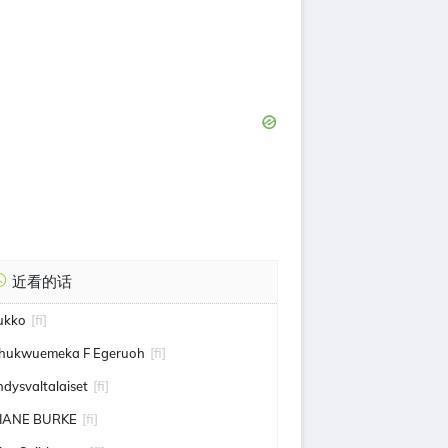
近看的话
ukko
[fi]
hukwuemeka F Egeruoh
[fi]
hdysvaltalaiset
[fi]
IANE BURKE
[fi]