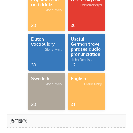
and drinks
-Ramanapriya
-Gloria Mary
30
30
Dutch
Useful
vocabulary
German travel
phrases audio
-Gloria Mary
pronunciation
-John Dennis
G.Thomas
30
12
Swedish
English
-Gloria Mary
-Gloria Mary
30
31
热门测验