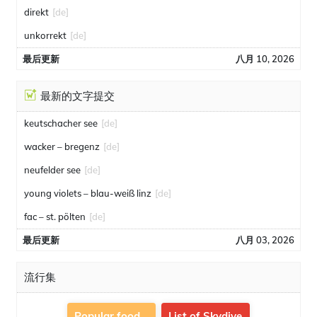
direkt
[de]
unkorrekt
[de]
最后更新
八月 10, 2026
最新的文字提交
keutschacher see
[de]
wacker – bregenz
[de]
neufelder see
[de]
young violets – blau-weiß linz
[de]
fac – st. pölten
[de]
最后更新
八月 03, 2026
流行集
Popular food
List of Skydive