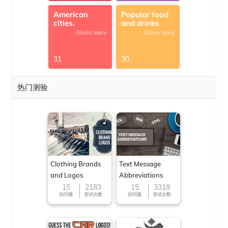
American
Popular food
cities.
and drinks
-Gloria Mary
-Gloria Mary
31
30
热门测验
Clothing Brands
Text Message
and Logos
Abbreviations
15
2183
15
3319
的问题
尝试次数
的问题
尝试次数