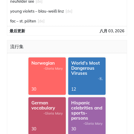
neufelder see
[de]
young violets – blau-weiß linz
[de]
fac – st. pölten
[de]
最后更新
八月 03, 2026
流行集
Norwegian
World's Most
Dangerous
-Gloria Mary
Viruses
-私
30
12
German
Hispanic
vocabulary
celebrities and
sports-
-Gloria Mary
persons
-Gloria Mary
30
30