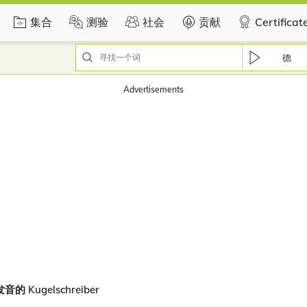
集合
测验
社会
贡献
Certificat
德
Advertisements
 Kugelschreiber