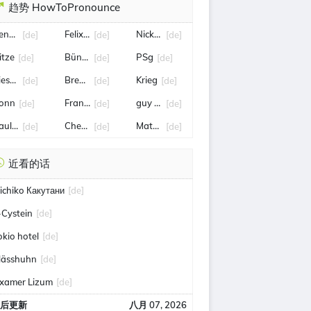
趋势 HowToPronounce
ené Benko
Felix Gall
Nick Woltemade
[de]
[de]
[de]
itze
Bünde
PSg
[de]
[de]
[de]
iesendorf
Bremen
Krieg
[de]
[de]
[de]
onn
France
guy Parmelin
[de]
[de]
[de]
aul Wanner
Chemnitz
Matthias Jaissle
[de]
[de]
[de]
近看的话
ichiko Какутани
[de]
-Cystein
[de]
okio hotel
[de]
lässhuhn
[de]
xamer Lizum
[de]
后更新
八月 07, 2026