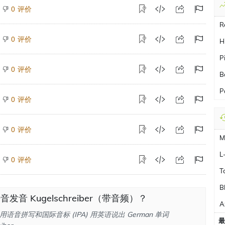
评价
0
R
评价
0
H
P
评价
0
B
P
评价
0
评价
0
M
L
评价
0
T
B
发音 Kugelschreiber（带音频）？
A
语音拼写和国际音标 (IPA) 用英语说出 German 单词
最