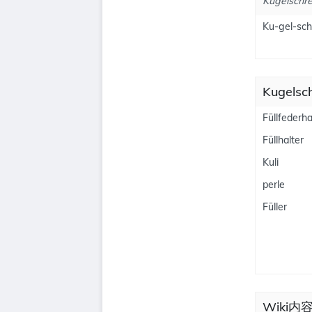
Kugelschre
Ku-gel-sch
Kugels
Füllfederha
Füllhalter
Kuli
perle
Füller
Wiki内容为