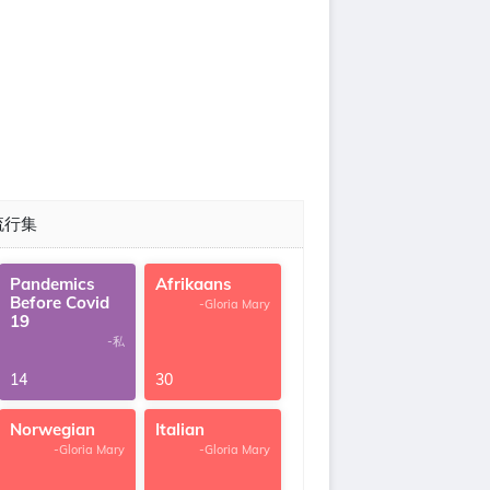
流行集
Pandemics
Afrikaans
Before Covid
-Gloria Mary
19
-私
14
30
Norwegian
Italian
-Gloria Mary
-Gloria Mary