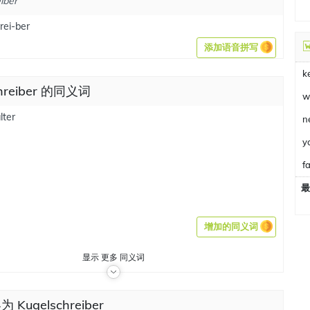
iber
rei-ber
添加语音拼写
k
chreiber 的同义词
w
lter
n
y
fa
最
增加的同义词
显示
更多
同义词
 Kugelschreiber