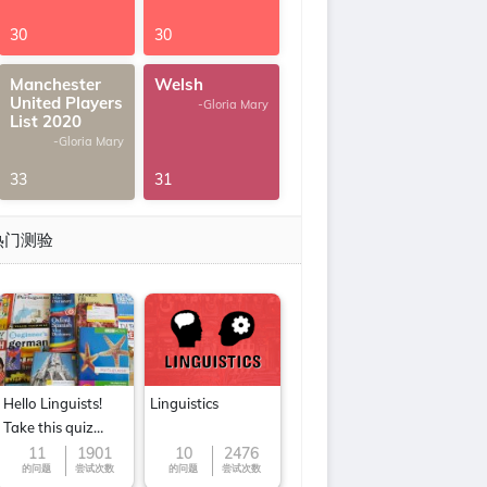
30
30
Manchester
Welsh
United Players
-Gloria Mary
List 2020
-Gloria Mary
33
31
热门测验
Hello Linguists!
Linguistics
Take this quiz
now!
11
1901
10
2476
的问题
尝试次数
的问题
尝试次数