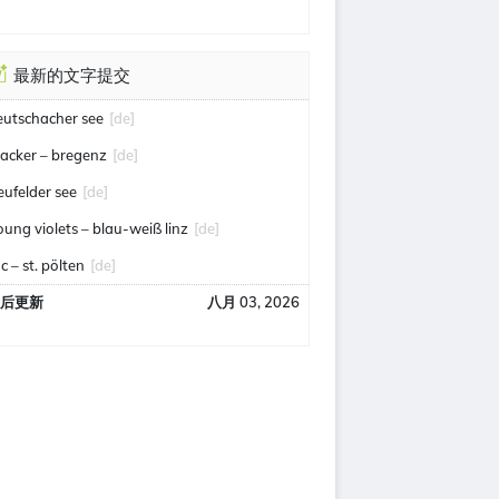
最新的文字提交
eutschacher see
[de]
acker – bregenz
[de]
eufelder see
[de]
oung violets – blau-weiß linz
[de]
c – st. pölten
[de]
后更新
八月 03, 2026