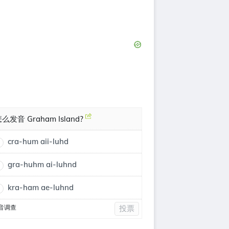
么发音 Graham Island?
cra-hum aii-luhd
gra-huhm ai-luhnd
kra-ham ae-luhnd
音调查
投票