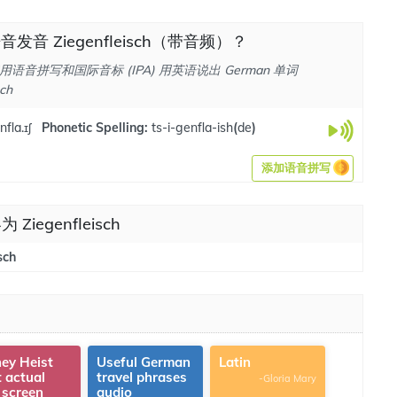
发音 Ziegenfleisch（带音频）？
语音拼写和国际音标 (IPA) 用英语说出 German 单词
sch
nfla.ɪʃ
Phonetic Spelling:
ts-i-genfla-ish
(
de
)
添加语音拼写
 Ziegenfleisch
sch
ey Heist
Useful German
Latin
t actual
travel phrases
-Gloria Mary
 screen
audio