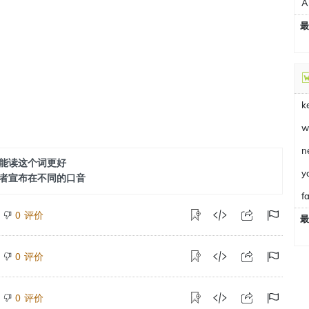
A
最
k
w
n
能读这个词更好
y
者宣布在不同的口音
fa
评价
0
最
评价
0
评价
0