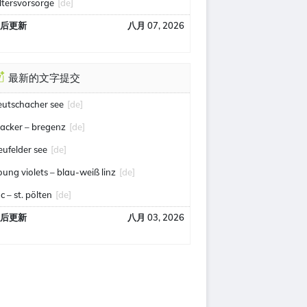
ltersvorsorge
[de]
后更新
八月 07, 2026
最新的文字提交
eutschacher see
[de]
acker – bregenz
[de]
eufelder see
[de]
oung violets – blau-weiß linz
[de]
c – st. pölten
[de]
后更新
八月 03, 2026