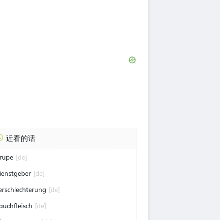
近看的话
rupe
[de]
ienstgeber
[de]
erschlechterung
[de]
auchfleisch
[de]