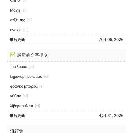
Chrio
[el]
Μάχη
[el]
ατζέντης
[el]
evexia
[el]
最后更新
八月 06, 2026
最新的文字提交
τομ λουσε
[el]
ξηρονομή βοιωτίασ
[el]
φράνκο μπαρέζι
[el]
γύθειο
[el]
λίβερπουλ φκ
[el]
最后更新
七月 31, 2026
流行集