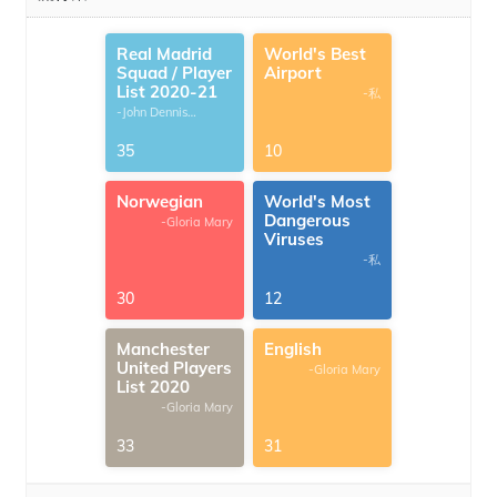
Real Madrid
World's Best
Squad / Player
Airport
List 2020-21
-私
-John Dennis
G.Thomas
35
10
Norwegian
World's Most
Dangerous
-Gloria Mary
Viruses
-私
30
12
Manchester
English
United Players
-Gloria Mary
List 2020
-Gloria Mary
33
31