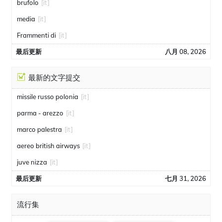
brufolo
[it]
media
[it]
Frammenti di
[it]
最后更新
八月 08, 2026
最新的文字提交
missile russo polonia
[it]
parma - arezzo
[it]
marco palestra
[it]
aereo british airways
[it]
juve nizza
[it]
最后更新
七月 31, 2026
流行集