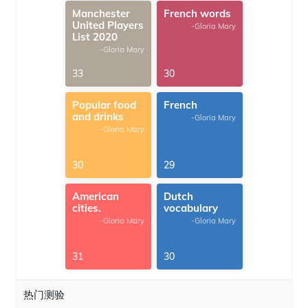
Manchester
French words
United Players
-Gloria Mary
List 2020
-Gloria Mary
33
30
Popular food
French
and drinks
-Gloria Mary
-Gloria Mary
30
29
American
Dutch
cities.
vocabulary
-Gloria Mary
-Gloria Mary
31
30
热门测验