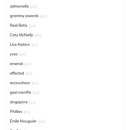
salmonella
[en]
grammy awards
[en]
Real Betis
[en]
Caty McNally
[en]
Live Nation
[en]
yves
[en]
arsenal
[en]
affected
[en]
accoucheur
[en]
gael monfils
[en]
singapore
[en]
Phillies
[en]
Émile Nouguier
[en]