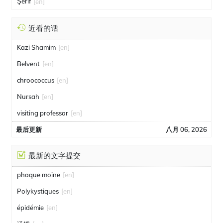
Şerif
[en]
近看的话
Kazi Shamim
[en]
Belvent
[en]
chroococcus
[en]
Nursah
[en]
visiting professor
[en]
最后更新
八月 06, 2026
最新的文字提交
phoque moine
[en]
Polykystiques
[en]
épidémie
[en]