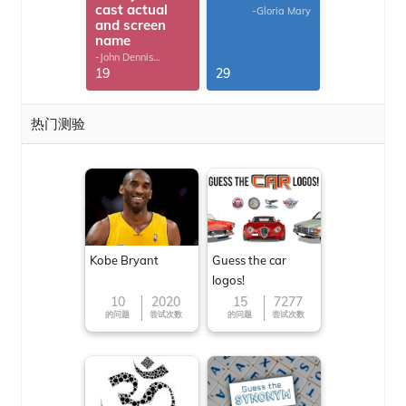
cast actual
-Gloria Mary
and screen
name
-John Dennis
G.Thomas
19
29
热门测验
Kobe Bryant
Guess the car
logos!
10
2020
15
7277
的问题
尝试次数
的问题
尝试次数