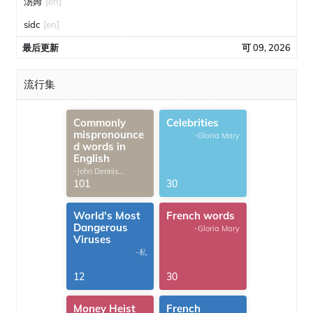
汤姆
[en]
sidc
[en]
最后更新
可 09, 2026
流行集
Commonly
Celebrities
mispronounce
-Gloria Mary
d words in
English
-John Dennis
G.Thomas
101
30
World's Most
French words
Dangerous
-Gloria Mary
Viruses
-私
12
30
Money Heist
French