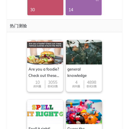
30
14
热门测验
Are you a foodie?
general
Check out these
knowledge
Famous cuisines
10
3055
4
4898
的问题
尝试次数
的问题
尝试次数
around the World
Spell it right!
Guess the