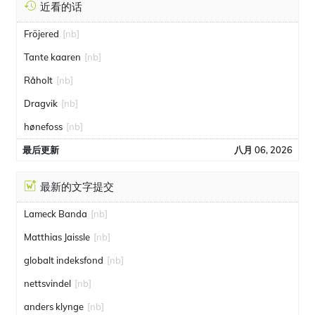
近看的话
Fröjered
[nb]
Tante kaaren
[nb]
Råholt
[nb]
Dragvik
[nb]
hønefoss
[nb]
最后更新
八月 06, 2026
最新的文字提交
Lameck Banda
[nb]
Matthias Jaissle
[nb]
globalt indeksfond
[nb]
nettsvindel
[nb]
anders klynge
[nb]