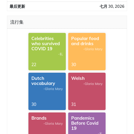
最后更新
七月 30, 2026
流行集
Celebrities
Popular food
who survived
and drinks
COVID 19
-Gloria Mary
-私
22
30
Dutch
Welsh
vocabulary
-Gloria Mary
-Gloria Mary
30
31
Brands
Pandemics
Before Covid
-Gloria Mary
19
-私