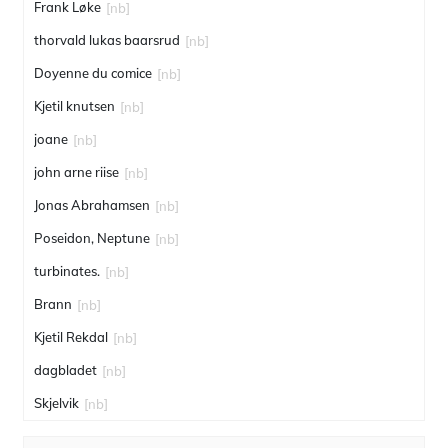
Frank Løke
[nb]
thorvald lukas baarsrud
[nb]
Doyenne du comice
[nb]
Kjetil knutsen
[nb]
joane
[nb]
john arne riise
[nb]
Jonas Abrahamsen
[nb]
Poseidon, Neptune
[nb]
turbinates.
[nb]
Brann
[nb]
Kjetil Rekdal
[nb]
dagbladet
[nb]
Skjelvik
[nb]