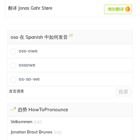
翻译 Jonas Gahr Støre
增加翻译
oso 在 Spanish 中如何发音
oss-owe
ossowe
os-so-we
发音调查
投票
趋势 HowToPronounce
Velkommen
[nb]
Jonatan Braut Brunes
[nb]