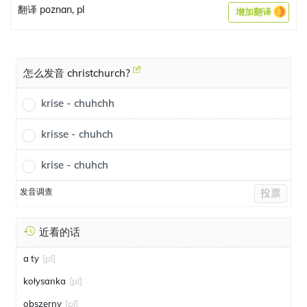
翻译 poznan, pl
增加翻译
怎么发音 christchurch?
krise - chuhchh
krisse - chuhch
krise - chuhch
发音调查
投票
近看的话
a ty
[pl]
kołysanka
[pl]
obszerny
[pl]