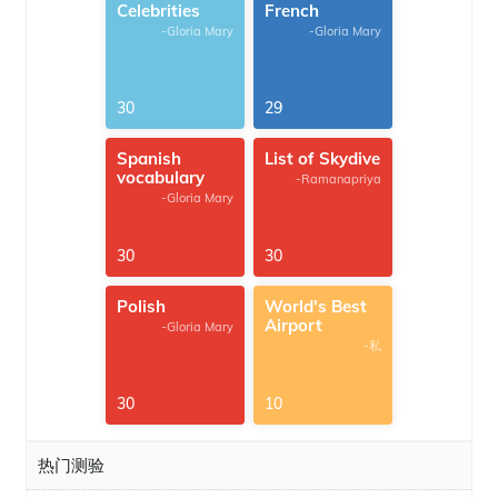
Celebrities
French
-Gloria Mary
-Gloria Mary
30
29
Spanish
List of Skydive
vocabulary
-Ramanapriya
-Gloria Mary
30
30
Polish
World's Best
Airport
-Gloria Mary
-私
30
10
热门测验