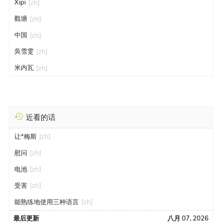
Xipi
[zh]
觀塘
[zh]
中国
[zh]
吳雪雯
[zh]
米内瓦
[zh]
近看的话
让*梅斯
[zh]
慰问
[zh]
电池
[zh]
受害
[zh]
能熟练地使用三种语言
[zh]
最后更新
八月 07, 2026