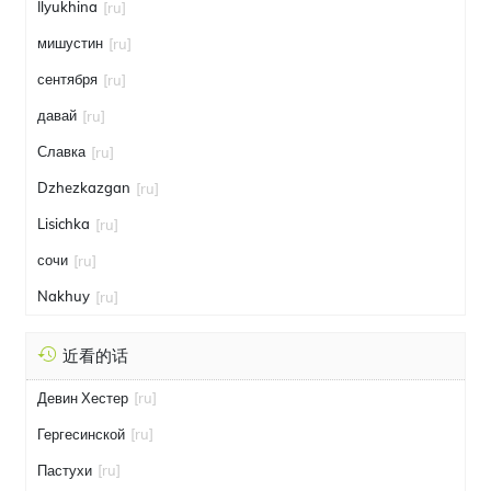
Ilyukhina
[ru]
мишустин
[ru]
сентября
[ru]
давай
[ru]
Славка
[ru]
Dzhezkazgan
[ru]
Lisichka
[ru]
сочи
[ru]
Nakhuy
[ru]
近看的话
Девин Хестер
[ru]
Гергесинской
[ru]
Пастухи
[ru]