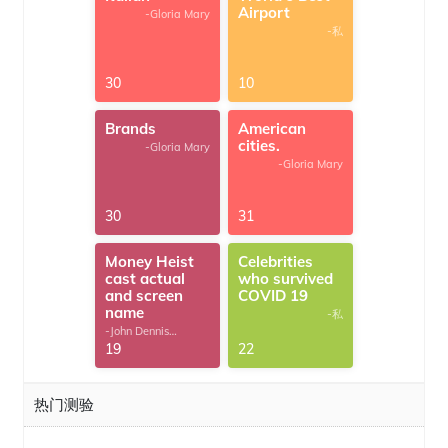
Airport
-Gloria Mary
-私
30
10
Brands
American
cities.
-Gloria Mary
-Gloria Mary
30
31
Money Heist
Celebrities
cast actual
who survived
and screen
COVID 19
name
-私
-John Dennis
G.Thomas
19
22
热门测验