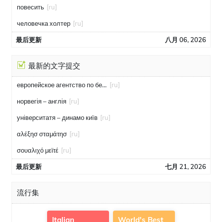
повесить
[ru]
человечка холтер
[ru]
最后更新
八月 06, 2026
最新的文字提交
европейское агентство по безопасности полётов
[ru]
норвегія – англія
[ru]
університатя – динамо київ
[ru]
αλέξησ σταμάτησ
[ru]
σουαλιχό μεϊτέ
[ru]
最后更新
七月 21, 2026
流行集
Italian
World's Best