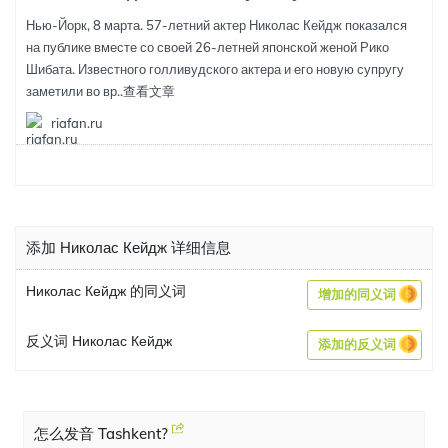
Нью-Йорк, 8 марта. 57-летний актер Николас Кейдж показался
на публике вместе со своей 26-летней японской женой Рико
Шибата. Известного голливудского актера и его новую супругу
заметили во вр..
查看文章
riafan.ru
添加 Николас Кейдж 详细信息
Николас Кейдж 的同义词
增加的同义词
反义词 Николас Кейдж
添加的反义词
怎么发音 Tashkent?