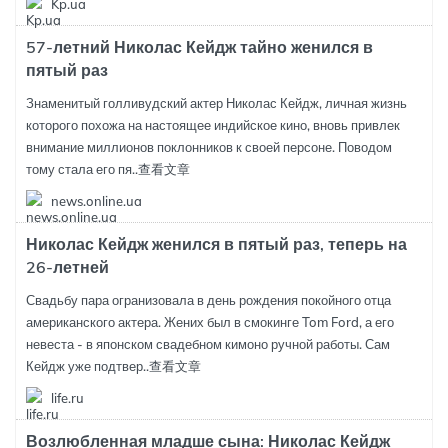
Kp.ua
57-летний Николас Кейдж тайно женился в
пятый раз
Знаменитый голливудский актер Николас Кейдж, личная жизнь
которого похожа на настоящее индийское кино, вновь привлек
внимание миллионов поклонников к своей персоне. Поводом
тому стала его пя..
查看文章
news.online.ua
Николас Кейдж женился в пятый раз, теперь на
26-летней
Свадьбу пара огранизовала в день рождения покойного отца
американского актера. Жених был в смокинге Tom Ford, а его
невеста - в японском свадебном кимоно ручной работы. Сам
Кейдж уже подтвер..
查看文章
life.ru
Возлюбленная младше сына: Николас Кейдж