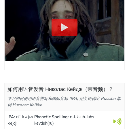
如何用语音发音 Николас Кейдж（带音频）？
学习如何使用语音拼写和国际音标 (IPA) 用英语说出 Russian 单
词 Николас Кейдж
IPA:
nʲˈi.k.ʌ.ɭʌs
Phonetic Spelling:
n-i-k-uh-luhs
kʲejdʃ
keydsh
(
ru
)