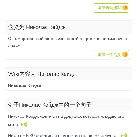
添加语音拼写
含义为 Николас Кейдж
Он американский актер, известный по роли в фильме «Без
лица».
添加一个含义
Wiki内容为 Николас Кейдж
Николас Кейдж
例子Николас Кейдж中的一个句子
Николас Кейдж женился на девушке, которая младше его
сына
Николас Кейдж женился в пятый раз на юной девушке