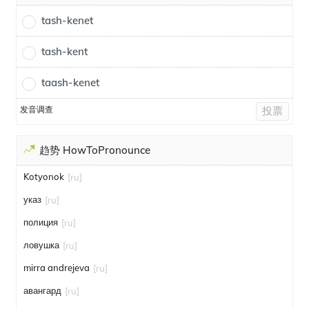
tash-kenet
tash-kent
taash-kenet
发音调查
投票
趋势 HowToPronounce
Kotyonok
[ru]
указ
[ru]
полиция
[ru]
ловушка
[ru]
mirra andrejeva
[ru]
авангард
[ru]