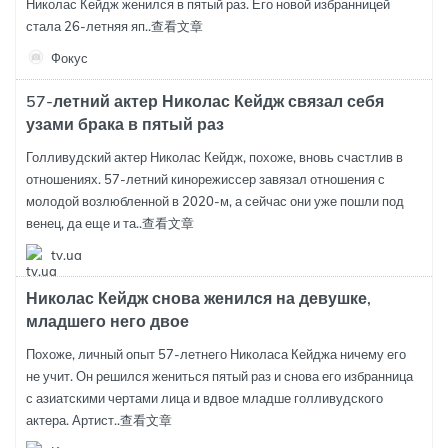
Николас Кейдж женился в пятый раз. Его новой избранницей
стала 26-летняя яп..
查看文章
Фокус
57-летний актер Николас Кейдж связал себя
узами брака в пятый раз
Голливудский актер Николас Кейдж, похоже, вновь счастлив в
отношениях. 57-летний кинорежиссер завязал отношения с
молодой возлюбленной в 2020-м, а сейчас они уже пошли под
венец, да еще и та..
查看文章
tv.ua
Николас Кейдж снова женился на девушке,
младшего него двое
Похоже, личный опыт 57-летнего Николаса Кейджа ничему его
не учит. Он решился жениться пятый раз и снова его избранница
с азиатскими чертами лица и вдвое младше голливудского
актера. Артист..
查看文章