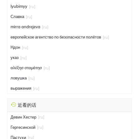
lyubimyy
[ru]
Славка
[ru]
mirra andrejeva
[ru]
европейское агентство по безопасности полётов
[ru]
Ндон
[ru]
указ
[ru]
αλέξησ σταμάτησ
[ru]
ловушка
[ru]
выражения
[ru]
近看的话
Девин Хестер
[ru]
Гергесинской
[ru]
Пастухи
[ru]