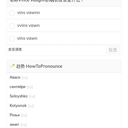
vins vawnn
vvins vawn
vins vawn
发音调查
投票
趋势 HowToPronounce
Авасе
[ru]
сентября
[ru]
Solnyshko
[ru]
Kotyonok
[ru]
Розье
[ru]
зенит
[ru]