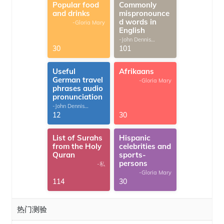
Popular food
Commonly
and drinks
mispronounce
d words in
-Gloria Mary
English
-John Dennis
G.Thomas
30
101
Useful
Afrikaans
German travel
-Gloria Mary
phrases audio
pronunciation
-John Dennis
G.Thomas
12
30
List of Surahs
Hispanic
from the Holy
celebrities and
Quran
sports-
persons
-私
-Gloria Mary
114
30
热门测验