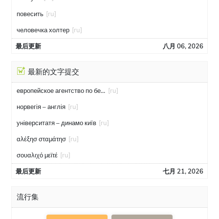
повесить
[ru]
человечка холтер
[ru]
最后更新
八月 06, 2026
最新的文字提交
европейское агентство по безопасности полётов
[ru]
норвегія – англія
[ru]
університатя – динамо київ
[ru]
αλέξησ σταμάτησ
[ru]
σουαλιχό μεϊτέ
[ru]
最后更新
七月 21, 2026
流行集