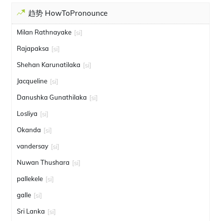
趋势 HowToPronounce
Milan Rathnayake
[si]
Rajapaksa
[si]
Shehan Karunatilaka
[si]
Jacqueline
[si]
Danushka Gunathilaka
[si]
Losliya
[si]
Okanda
[si]
vandersay
[si]
Nuwan Thushara
[si]
pallekele
[si]
galle
[si]
Sri Lanka
[si]