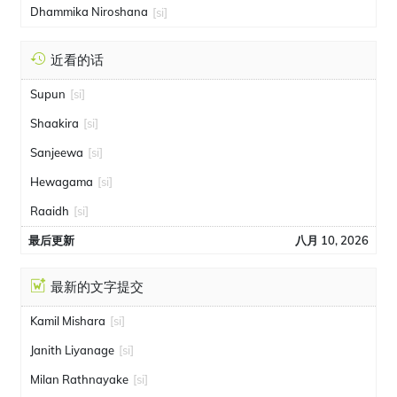
Dhammika Niroshana
[si]
近看的话
Supun
[si]
Shaakira
[si]
Sanjeewa
[si]
Hewagama
[si]
Raaidh
[si]
最后更新
八月 10, 2026
最新的文字提交
Kamil Mishara
[si]
Janith Liyanage
[si]
Milan Rathnayake
[si]