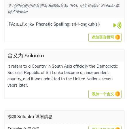
学习如何使用语音拼写和国际音标 (IPA) 用英语说出 Sinhala 单
词 Srilanka
IPA:
sɹɪ.lˈ.aŋkə
Phonetic Spelling:
sri-l-angkuh
(
si
)
添加语音拼写
含义为 Srilanka
It refers to a Country in South Asia officially the Democratic
Socialist Republic of Sri Lanka became an independent
country, and it was admitted to the United Nations seven
years later.
添加一个含义
添加 Srilanka 详细信息