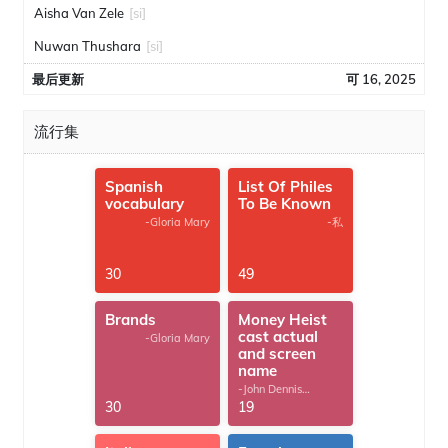
Aisha Van Zele
[si]
Nuwan Thushara
[si]
最后更新
可 16, 2025
流行集
Spanish
List Of Philes
vocabulary
To Be Known
-Gloria Mary
-私
30
49
Brands
Money Heist
cast actual
-Gloria Mary
and screen
name
-John Dennis
G.Thomas
30
19