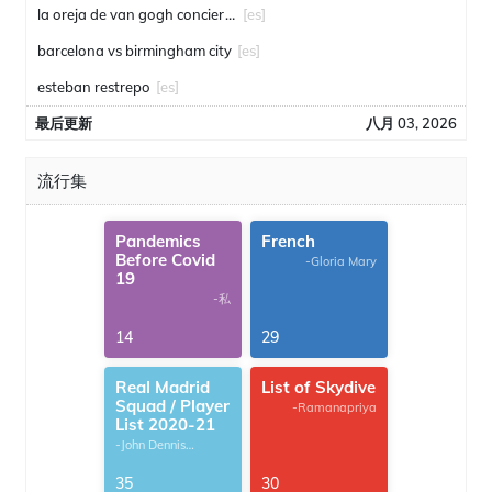
la oreja de van gogh conciertos
[es]
barcelona vs birmingham city
[es]
esteban restrepo
[es]
最后更新
八月 03, 2026
流行集
Pandemics
French
Before Covid
-Gloria Mary
19
-私
14
29
Real Madrid
List of Skydive
Squad / Player
-Ramanapriya
List 2020-21
-John Dennis
G.Thomas
35
30