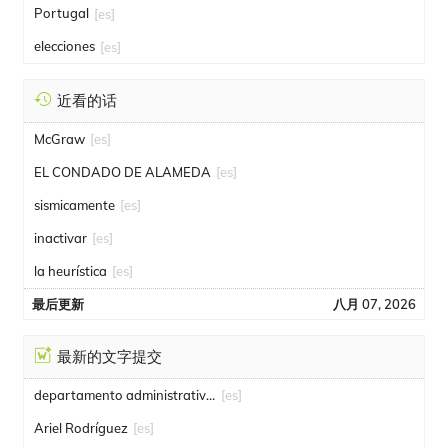
Portugal
[es]
elecciones
[es]
近看的话
McGraw
[es]
EL CONDADO DE ALAMEDA
[es]
sismicamente
[es]
inactivar
[es]
la heurística
[es]
最后更新
八月 07, 2026
最新的文字提交
departamento administrativo de seguridad
[es]
Ariel Rodríguez
[es]