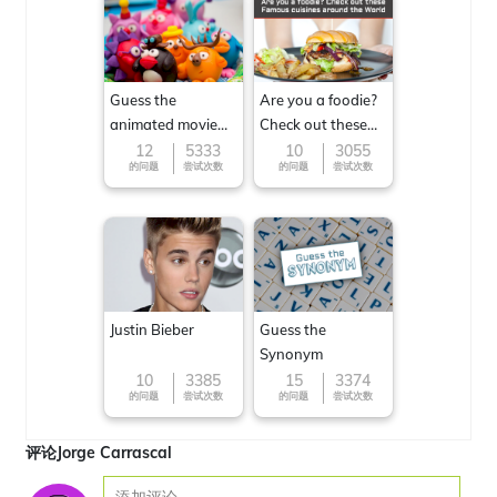
Guess the
Are you a foodie?
animated movie
Check out these
character
Famous cuisines
12
5333
10
3055
的问题
尝试次数
的问题
尝试次数
around the World
Justin Bieber
Guess the
Synonym
10
3385
15
3374
的问题
尝试次数
的问题
尝试次数
评论Jorge Carrascal