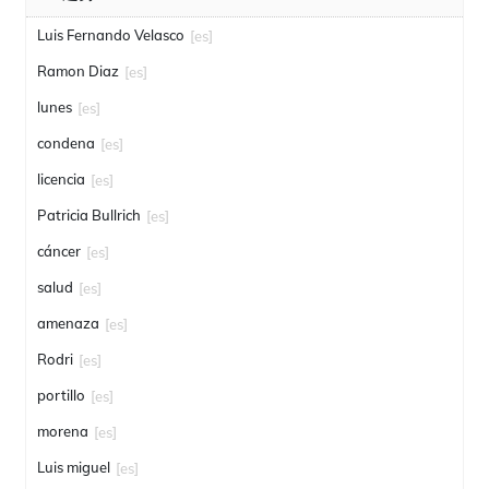
Luis Fernando Velasco
[es]
Ramon Diaz
[es]
lunes
[es]
condena
[es]
licencia
[es]
Patricia Bullrich
[es]
cáncer
[es]
salud
[es]
amenaza
[es]
Rodri
[es]
portillo
[es]
morena
[es]
Luis miguel
[es]