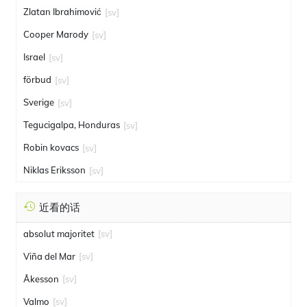
Zlatan Ibrahimović
[sv]
Cooper Marody
[sv]
Israel
[sv]
förbud
[sv]
Sverige
[sv]
Tegucigalpa, Honduras
[sv]
Robin kovacs
[sv]
Niklas Eriksson
[sv]
近看的话
absolut majoritet
[sv]
Viña del Mar
[sv]
Åkesson
[sv]
Valmo
[sv]