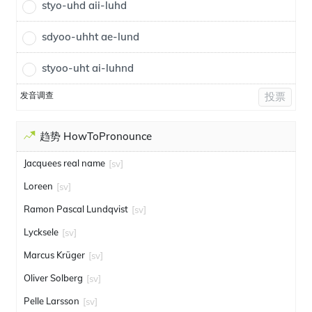
styo-uhd aii-luhd
sdyoo-uhht ae-lund
styoo-uht ai-luhnd
发音调查
投票
趋势 HowToPronounce
Jacquees real name
[sv]
Loreen
[sv]
Ramon Pascal Lundqvist
[sv]
Lycksele
[sv]
Marcus Krüger
[sv]
Oliver Solberg
[sv]
Pelle Larsson
[sv]