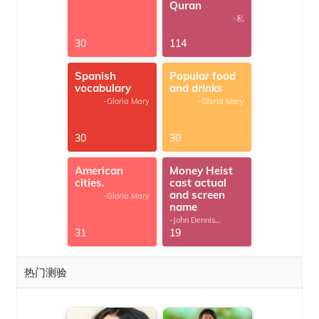
Quran
-私
30
114
Spanish
Popular food
vocabulary
and drinks
-Gloria Mary
-Gloria Mary
30
30
American
Money Heist
cities.
cast actual
and screen
-Gloria Mary
name
-John Dennis
G.Thomas
31
19
热门测验