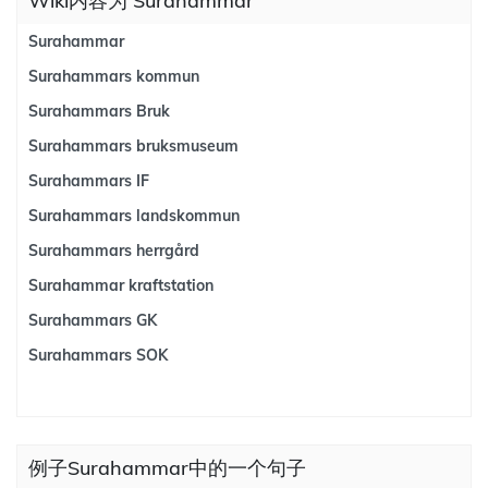
Wiki内容为 Surahammar
Surahammar
Surahammars kommun
Surahammars Bruk
Surahammars bruksmuseum
Surahammars IF
Surahammars landskommun
Surahammars herrgård
Surahammar kraftstation
Surahammars GK
Surahammars SOK
例子Surahammar中的一个句子