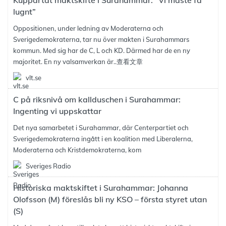
Kuppartat maktskifte i Surahammar: ”Vi måste få
lugnt”
Oppositionen, under ledning av Moderaterna och
Sverigedemokraterna, tar nu över makten i Surahammars
kommun. Med sig har de C, L och KD. Därmed har de en ny
majoritet. En ny valsamverkan är..
查看文章
vlt.se
C på riksnivå om kallduschen i Surahammar:
Ingenting vi uppskattar
Det nya samarbetet i Surahammar, där Centerpartiet och
Sverigedemokraterna ingått i en koalition med Liberalerna,
Moderaterna och Kristdemokraterna, kom
Sveriges Radio
Historiska maktskiftet i Surahammar: Johanna
Olofsson (M) föreslås bli ny KSO – första styret utan
(S)