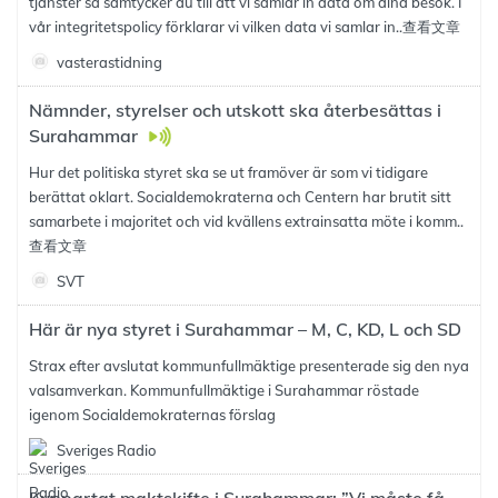
tjänster så samtycker du till att vi samlar in data om dina besök. I
vår integritetspolicy förklarar vi vilken data vi samlar in..
查看文章
vasterastidning
Nämnder, styrelser och utskott ska återbesättas i
Surahammar
Hur det politiska styret ska se ut framöver är som vi tidigare
berättat oklart. Socialdemokraterna och Centern har brutit sitt
samarbete i majoritet och vid kvällens extrainsatta möte i komm..
查看文章
SVT
Här är nya styret i Surahammar – M, C, KD, L och SD
Strax efter avslutat kommunfullmäktige presenterade sig den nya
valsamverkan. Kommunfullmäktige i Surahammar röstade
igenom Socialdemokraternas förslag
Sveriges Radio