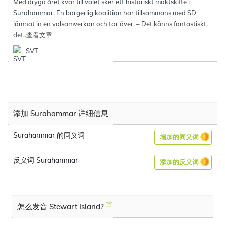
Med dryga året kvar till valet sker ett historiskt maktskifte i
Surahammar. En borgerlig koalition har tillsammans med SD
lämnat in en valsamverkan och tar över. – Det känns fantastiskt,
det..
查看文章
SVT
添加 Surahammar 详细信息
Surahammar 的同义词
增加的同义词
反义词 Surahammar
添加的反义词
怎么发音 Stewart Island?