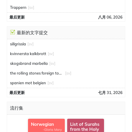
Trappern
[sv]
最后更新
八月 06, 2026
最新的文字提交
sillgrissla
[sv]
kvinnersta kalkbrott
[sv]
skogsbrand marbella
[sv]
the rolling stones foreign tongues
[sv]
spanien mot belgien
[sv]
最后更新
七月 31, 2026
流行集
Norwegian
List of Surahs
from the Holy
-Gloria Mary