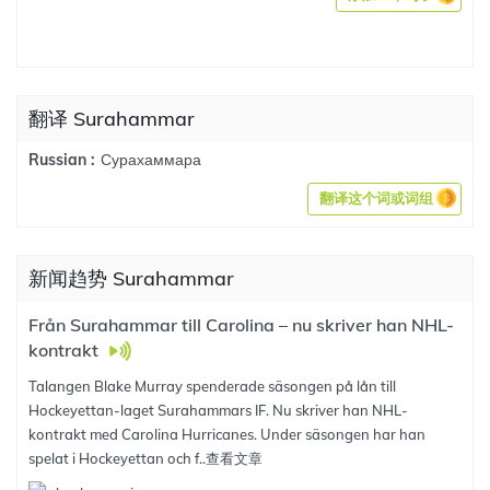
翻译 Surahammar
Сурахаммара
Russian :
翻译这个词或词组
新闻趋势 Surahammar
Från Surahammar till Carolina – nu skriver han NHL-
kontrakt
Talangen Blake Murray spenderade säsongen på lån till
Hockeyettan-laget Surahammars IF. Nu skriver han NHL-
kontrakt med Carolina Hurricanes. Under säsongen har han
spelat i Hockeyettan och f..
查看文章