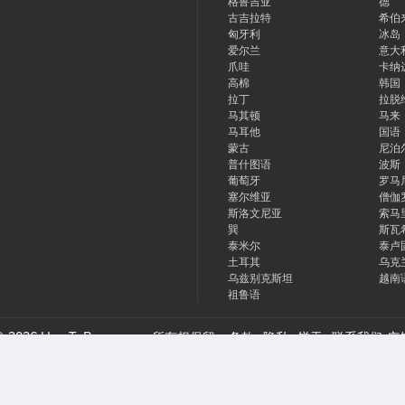
格鲁吉亚
德
古吉拉特
希伯
匈牙利
冰岛
爱尔兰
意大
爪哇
卡纳
高棉
韩国
拉丁
拉脱
马其顿
马来
马耳他
国语
蒙古
尼泊
普什图语
波斯
葡萄牙
罗马
塞尔维亚
僧伽
斯洛文尼亚
索马
巽
斯瓦
泰米尔
泰卢
土耳其
乌克
乌兹别克斯坦
越南
祖鲁语
© 2026 HowToPronounce. 所有权保留
条款
隐私
饼干
联系我们
广