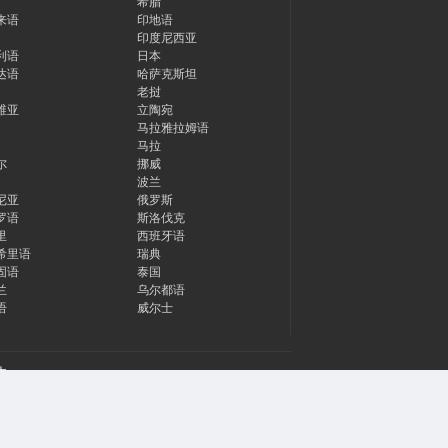
希腊
来语
印地语
印度尼西亚
利语
日本
达语
哈萨克斯坦
老挝
维亚
立陶宛
马拉雅拉姆语
马拉
尔
挪威
波兰
尼亚
俄罗斯
罗语
斯洛伐克
里
西班牙语
希里语
瑞典
固语
泰国
兰
乌尔都语
语
威尔士
告