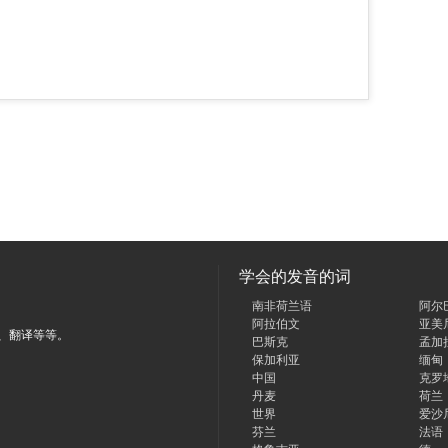
学会的发音的词
南非荷兰语
阿尔
阿拉伯文
亚美
、翻译等等。
巴斯克
孟加
保加利亚
缅甸
中国
克罗
丹麦
荷兰
世界
爱沙
芬兰
法语