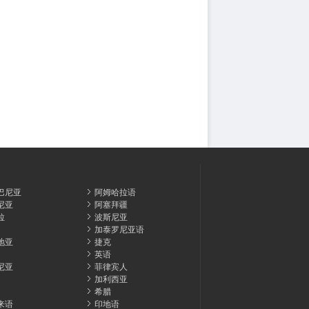
巴尼亚
阿姆哈拉语
尼亚
阿塞拜疆
拉
波斯尼亚
加泰罗尼亚语
地亚
捷克
英语
尼亚
菲律宾人
加利西亚
希腊
来语
印地语