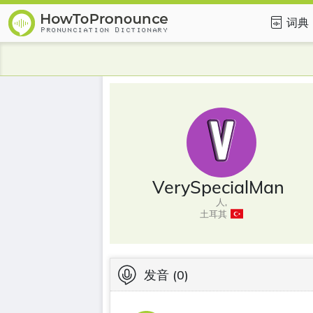
词典
VerySpecialMan
人,
土耳其
发音
(0)