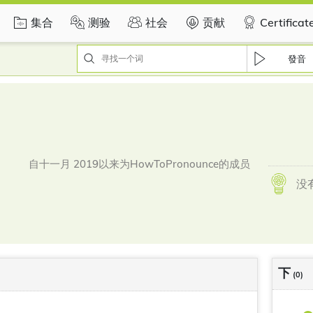
集合
测验
社会
贡献
Certificat
發音
自十一月 2019以来为HowToPronounce的成员
没
下
(0)