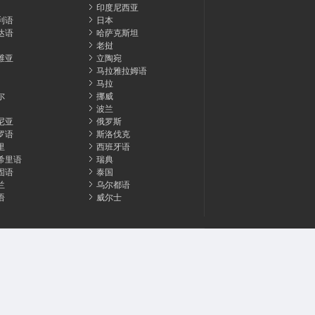
印度尼西亚
利语
日本
达语
哈萨克斯坦
老挝
维亚
立陶宛
马拉雅拉姆语
马拉
尔
挪威
波兰
尼亚
俄罗斯
罗语
斯洛伐克
里
西班牙语
希里语
瑞典
固语
泰国
兰
乌尔都语
语
威尔士
告