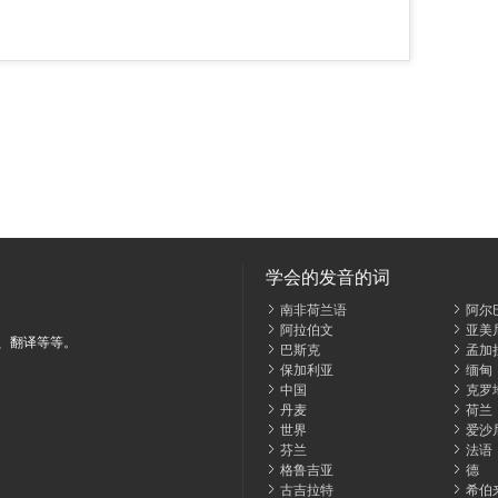
学会的发音的词
南非荷兰语
阿尔
阿拉伯文
亚美
、翻译等等。
巴斯克
孟加
保加利亚
缅甸
中国
克罗
丹麦
荷兰
世界
爱沙
芬兰
法语
格鲁吉亚
德
古吉拉特
希伯