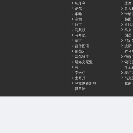
匈牙利
冰岛
爱尔兰
意大
爪哇
卡纳
高棉
韩国
拉丁
拉脱
马其顿
马来
马耳他
国语
蒙古
尼泊
普什图语
波斯
葡萄牙
罗马
塞尔维亚
僧伽
斯洛文尼亚
索马
巽
斯瓦
泰米尔
泰卢
土耳其
乌克
乌兹别克斯坦
越南
祖鲁语
© 2026 HowToPronounce. 所有权保留
条款
隐私
饼干
联系我们
广