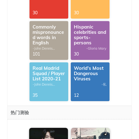
30
30
Commonly
Hispanic
mispronounce
celebrities and
d words in
sports-
English
persons
-John Dennis
-Gloria Mary
G.Thomas
101
30
Real Madrid
World's Most
Squad / Player
Dangerous
List 2020-21
Viruses
-John Dennis
-私
G.Thomas
35
12
热门测验