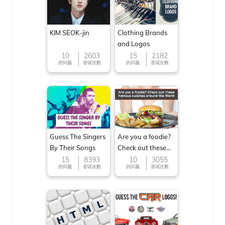
KIM SEOK-jin
Clothing Brands
and Logos
10
2603
15
2182
的问题
尝试次数
的问题
尝试次数
Guess The Singers
Are you a foodie?
By Their Songs
Check out these
Famous cuisines
15
8393
10
3055
的问题
尝试次数
的问题
尝试次数
around the World