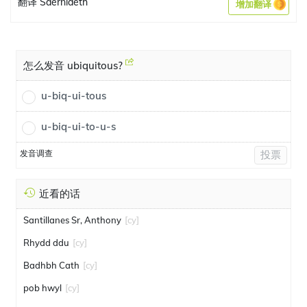
翻译 Saerniaeth
增加翻译
怎么发音 ubiquitous?
u-biq-ui-tous
u-biq-ui-to-u-s
发音调查
投票
近看的话
Santillanes Sr, Anthony
[cy]
Rhydd ddu
[cy]
Badhbh Cath
[cy]
pob hwyl
[cy]