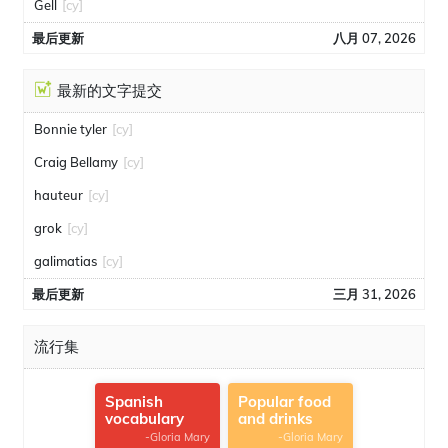
Gell
[cy]
最后更新
八月 07, 2026
最新的文字提交
Bonnie tyler
[cy]
Craig Bellamy
[cy]
hauteur
[cy]
grok
[cy]
galimatias
[cy]
最后更新
三月 31, 2026
流行集
Spanish
Popular food
vocabulary
and drinks
-Gloria Mary
-Gloria Mary