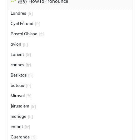
趋势 HowToPronounce
Londres
[fr]
Cyril Féraud
[fr]
Pascal Obispo
[fr]
avion
[fr]
Lorient
[fr]
cannes
[fr]
Besiktas
[fr]
bateau
[fr]
Miraval
[fr]
Jérusalem
[fr]
mariage
[fr]
enfant
[fr]
Guerande
[fr]