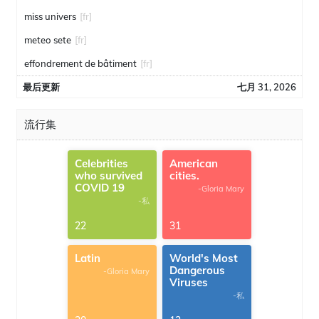
miss univers
[fr]
meteo sete
[fr]
effondrement de bâtiment
[fr]
最后更新
七月 31, 2026
流行集
Celebrities
American
who survived
cities.
COVID 19
-Gloria Mary
-私
22
31
Latin
World's Most
Dangerous
-Gloria Mary
Viruses
-私