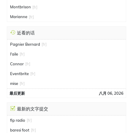
Montbrison
[fr]
Marianne
[fr]
近看的话
Pagnier Bernard
[fr]
l'aile
[fr]
Connor
[fr]
Eventbrite
[fr]
mise
[fr]
最后更新
八月 06, 2026
最新的文字提交
fip radio
[fr]
baresi foot
[fr]