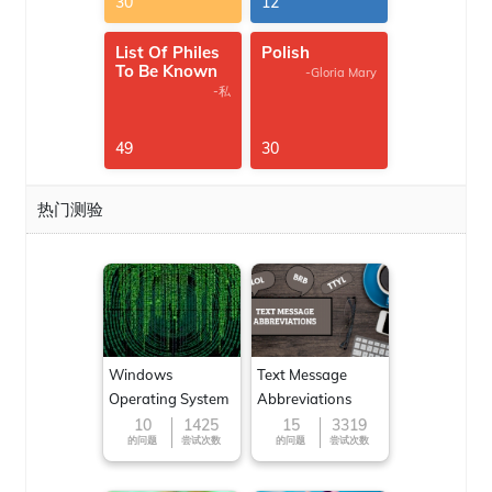
30
12
List Of Philes
Polish
To Be Known
-Gloria Mary
-私
49
30
热门测验
Windows
Text Message
Operating System
Abbreviations
10
1425
15
3319
的问题
尝试次数
的问题
尝试次数