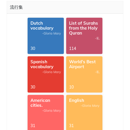
流行集
Dutch
List of Surahs
vocabulary
from the Holy
Quran
-Gloria Mary
-私
30
114
Spanish
World's Best
vocabulary
Airport
-Gloria Mary
-私
30
10
American
English
cities.
-Gloria Mary
-Gloria Mary
31
31