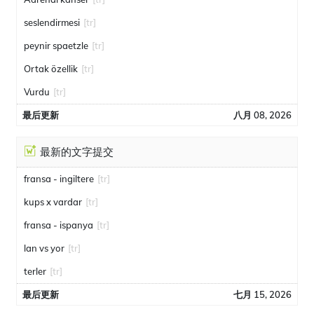
seslendirmesi
[tr]
peynir spaetzle
[tr]
Ortak özellik
[tr]
Vurdu
[tr]
最后更新
八月 08, 2026
最新的文字提交
fransa - ingiltere
[tr]
kups x vardar
[tr]
fransa - ispanya
[tr]
lan vs yor
[tr]
terler
[tr]
最后更新
七月 15, 2026